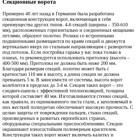
Секционные ворота
Примерно 40 лет назад в Германии была разработана
секционная конструкция ворот, включающая в себя
преимущества других типов. 4-6 секций (ширина – 350-610
мм), расположенных горизонтально и соединенных мощными
петлями, образуют полотно. Ролики со встроенными
подшипниками размещаются по краям секций и движутся
вертикально вверх по стальным направляющим с разворотом
под потолок. Если постройка гаража у вас пока только в
планах, то рекомендуется использовать притолоку (высота –
400-500 мм). Притолока не должна быть ниже 200 мм.
Благодаря размерам секций, полотно может быть с
кратностью 110 мм в высоту, а длина секции не должна
превышать 5 м. В зависимости от системы, высота ворот
колеблется в пределах до 3-4 м. Секция таких ворот – это
сэндвич-панель с эффективной теплоизоляцией, толщина
которой составляет 40 мм. Изготавливаются стенки секций,
как правило, из оцинкованного листа стали, а заполняемый в
них жесткий полиуретан обеспечивает высокую прочность. С
целью защиты от повреждения пальцев, стыки секций,
произведенных в развитых европейских странах,
оборудованы специальными приспособлениями. Секции
окрашивают износостойким полимерным красителем.
Конструкция таких ворот может включать калитку и