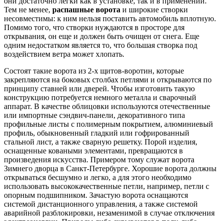
они достаточно легки как в установке, так и в применении.
Тем не менее,
распашные ворота
и широкие створки
несовместимы: к ним нельзя поставить автомобиль вплотную.
Помимо того, что створки нуждаются в просторе для
открывания, он еще и должен быть очищен от снега. Еще
одним недостатком является то, что большая створка под
воздействием ветра может хлопать.
Состоят такие ворота из 2-х щитов-воротин, которые
закрепляются на боковых столбах петлями и открываются по
принципу ставней или дверей. Чтобы изготовить такую
конструкцию потребуется немного металла и сварочный
аппарат. В качестве облицовки используются отечественные
или импортные сэндвич-панели, декоративного типа
профильные листы с полимерным покрытием, алюминиевый
профиль, обыкновенный гладкий или гофрированный
стальной лист, а также сварную решетку. Порой изделия,
оснащенные коваными элементами, превращаются в
произведения искусства. Примером тому служат ворота
Зимнего дворца в Санкт-Петербурге. Хорошие ворота должны
открываться бесшумно и легко, а для этого необходимо
использовать высококачественные петли, например, петли с
опорным подшипником. Зачастую ворота оснащаются
системой дистанционного управления, а также системой
аварийной разблокировки, незаменимой в случае отключения