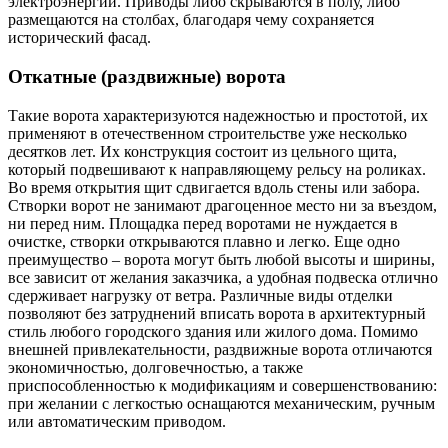
электроэнергии. Приводы либо скрываются в полу, либо
размещаются на столбах, благодаря чему сохраняется
исторический фасад.
Откатные (раздвижные) ворота
Такие ворота характеризуются надежностью и простотой, их
применяют в отечественном строительстве уже несколько
десятков лет. Их конструкция состоит из цельного щита,
который подвешивают к направляющему рельсу на роликах.
Во время открытия щит сдвигается вдоль стены или забора.
Створки ворот не занимают драгоценное место ни за въездом,
ни перед ним. Площадка перед воротами не нуждается в
очистке, створки открываются плавно и легко. Еще одно
преимущество – ворота могут быть любой высоты и ширины,
все зависит от желания заказчика, а удобная подвеска отлично
сдерживает нагрузку от ветра. Различные виды отделки
позволяют без затруднений вписать ворота в архитектурный
стиль любого городского здания или жилого дома. Помимо
внешней привлекательности, раздвижные ворота отличаются
экономичностью, долговечностью, а также
приспособленностью к модификациям и совершенствованию:
при желании с легкостью оснащаются механическим, ручным
или автоматическим приводом.