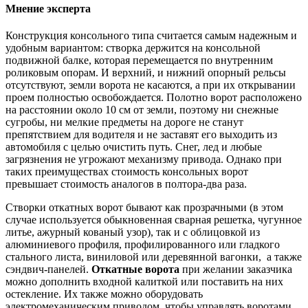
Мнение эксперта
Конструкция консольного типа считается самым надежным и
удобным вариантом: створка держится на консольной
подвижной балке, которая перемещается по внутренним
роликовым опорам. И верхний, и нижний опорный рельсы
отсутствуют, земли ворота не касаются, а при их открывании
проем полностью освобождается. Полотно ворот расположено
на расстоянии около 10 см от земли, поэтому ни снежные
сугробы, ни мелкие предметы на дороге не станут
препятствием для водителя и не заставят его выходить из
автомобиля с целью очистить путь. Снег, лед и любые
загрязнения не угрожают механизму привода. Однако при
таких преимуществах стоимость консольных ворот
превышает стоимость аналогов в полтора-два раза.
Створки откатных ворот бывают как прозрачными (в этом
случае используется обыкновенная сварная решетка, чугунное
литье, ажурный кованый узор), так и с облицовкой из
алюминиевого профиля, профилированного или гладкого
стального листа, виниловой или деревянной вагонки, а также
сэндвич-панелей.
Откатные ворота
при желании заказчика
можно дополнить входной калиткой или поставить на них
остекление. Их также можно оборудовать
электромеханическим приводом, чтобы управлять воротами