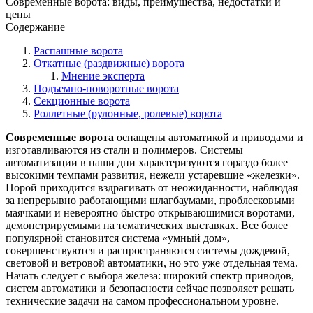
Современные ворота: виды, преимущества, недостатки и
цены
Содержание
Распашные ворота
Откатные (раздвижные) ворота
Мнение эксперта
Подъемно-поворотные ворота
Секционные ворота
Роллетные (рулонные, ролевые) ворота
Современные ворота
оснащены автоматикой и приводами и
изготавливаются из стали и полимеров. Системы
автоматизации в наши дни характеризуются гораздо более
высокими темпами развития, нежели устаревшие «железки».
Порой приходится вздрагивать от неожиданности, наблюдая
за непрерывно работающими шлагбаумами, проблесковыми
маячками и невероятно быстро открывающимися воротами,
демонстрируемыми на тематических выставках. Все более
популярной становится система «умный дом»,
совершенствуются и распространяются системы дождевой,
световой и ветровой автоматики, но это уже отдельная тема.
Начать следует с выбора железа: широкий спектр приводов,
систем автоматики и безопасности сейчас позволяет решать
технические задачи на самом профессиональном уровне.