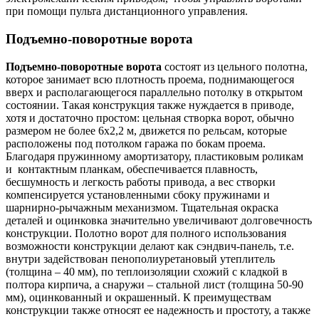
при помощи пульта дистанционного управления.
Подъемно-поворотные ворота
Подъемно-поворотные ворота
состоят из цельного полотна,
которое занимает всю плотность проема, поднимающегося
вверх и располагающегося параллельно потолку в открытом
состоянии. Такая конструкция также нуждается в приводе,
хотя и достаточно простом: цельная створка ворот, обычно
размером не более 6x2,2 м, движется по рельсам, которые
расположены под потолком гаража по бокам проема.
Благодаря пружинному амортизатору, пластиковым роликам
и контактным планкам, обеспечивается плавность,
бесшумность и легкость работы привода, а вес створки
компенсируется установленными сбоку пружинами и
шарнирно-рычажным механизмом. Тщательная окраска
деталей и оцинковка значительно увеличивают долговечность
конструкции. Полотно ворот для полного использования
возможности конструкции делают как сэндвич-панель, т.е.
внутри задействован пенополиуретановый утеплитель
(толщина – 40 мм), по теплоизоляции схожий с кладкой в
полтора кирпича, а снаружи – стальной лист (толщина 50-90
мм), оцинкованный и окрашенный. К преимуществам
конструкции также относят ее надежность и простоту, а также