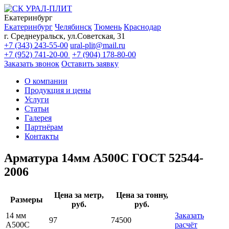
Екатеринбург
Екатеринбург
Челябинск
Тюмень
Краснодар
г. Среднеуральск, ул.Советская, 31
+7 (343) 243-55-00
ural-plit@mail.ru
+7 (952) 741-20-00
+7 (904) 178-80-00
Заказать звонок
Оставить заявку
О компании
Продукция и цены
Услуги
Статьи
Галерея
Партнёрам
Контакты
Арматура 14мм А500С ГОСТ 52544-
2006
Цена за метр,
Цена за тонну,
Размеры
руб.
руб.
14 мм
Заказать
97
74500
А500С
расчёт