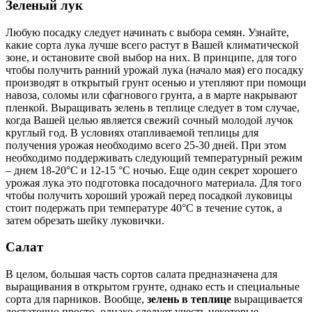
Зеленый лук
Любую посадку следует начинать с выбора семян. Узнайте,
какие сорта лука лучше всего растут в Вашей климатической
зоне, и остановите свой выбор на них. В принципе, для того
чтобы получить ранний урожай лука (начало мая) его посадку
производят в открытый грунт осенью и утепляют при помощи
навоза, соломы или сфагнового грунта, а в марте накрывают
пленкой. Выращивать зелень в теплице следует в том случае,
когда Вашей целью является свежий сочный молодой лучок
круглый год. В условиях отапливаемой теплицы для
получения урожая необходимо всего 25-30 дней. При этом
необходимо поддерживать следующий температурный режим
– днем 18-20°С и 12-15 °С ночью. Еще один секрет хорошего
урожая лука это подготовка посадочного материала. Для того
чтобы получить хороший урожай перед посадкой луковицы
стоит подержать при температуре 40°С в течение суток, а
затем обрезать шейку луковички.
Салат
В целом, большая часть сортов салата предназначена для
выращивания в открытом грунте, однако есть и специальные
сорта для парников. Вообще,
зелень в теплице
выращивается
достаточно просто, однако следует учесть некоторые