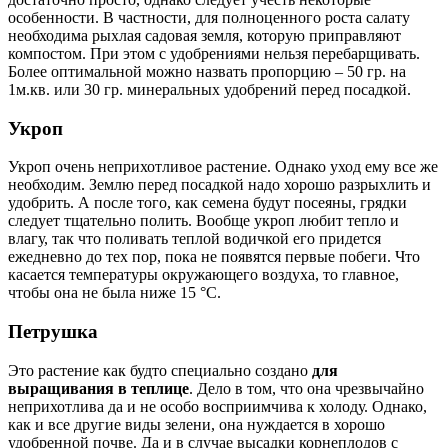
особенности. В частности, для полноценного роста салату
необходима рыхлая садовая земля, которую приправляют
компостом. При этом с удобрениями нельзя перебарщивать.
Более оптимальной можно назвать пропорцию – 50 гр. на
1м.кв. или 30 гр. минеральных удобрений перед посадкой.
Укроп
Укроп очень неприхотливое растение. Однако уход ему все же
необходим. Землю перед посадкой надо хорошо разрыхлить и
удобрить. А после того, как семена будут посеяны, грядки
следует тщательно полить. Вообще укроп любит тепло и
влагу, так что поливать теплой водичкой его придется
ежедневно до тех пор, пока не появятся первые побеги. Что
касается температуры окружающего воздуха, то главное,
чтобы она не была ниже 15 °С.
Петрушка
Это растение как будто специально создано
для
выращивания в теплице
. Дело в том, что она чрезвычайно
неприхотлива да и не особо восприимчива к холоду. Однако,
как и все другие виды зелени, она нуждается в хорошо
удобренной почве. Да и в случае высадки корнеплодов с