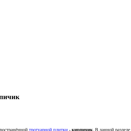
рпичик
пространённой
тротуарной плитки
-
кирпичик
. В данной разделе