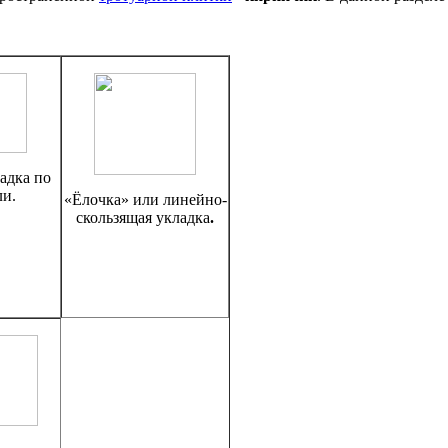
адка по
ли.
«Ёлочка» или линейно-
скользящая укладка
.