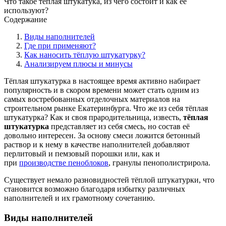
Что такое тёплая штукатука, из чего состоит и как её
используют?
Содержание
Виды наполнителей
Где при применяют?
Как наносить тёплую штукатурку?
Анализируем плюсы и минусы
Тёплая штукатурка в настоящее время активно набирает
популярность и в скором времени может стать одним из
самых востребованных отделочных материалов на
строительном рынке Екатеринбурга. Что же из себя тёплая
штукатурка? Как и своя прародительница, известь,
тёплая
штукатурка
представляет из себя смесь, но состав её
довольно интересен. За основу смеси ложится бетонный
раствор и к нему в качестве наполнителей добавляют
перлитовый и пемзовый порошки или, как и
при
производстве пеноблоков
, гранулы пенополистрирола.
Существует немало разновидностей тёплой штукатурки, что
становится возможно благодаря избытку различных
наполнителей и их грамотному сочетанию.
Виды наполнителей