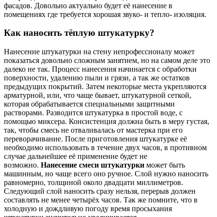
фасадов. Довольно актуально будет её нанесение в
помещениях где требуется хорошая звуко- и тепло- изоляция.
Как наносить тёплую штукатурку?
Нанесение штукатурки на стену непрофессионалу может
показаться довольно сложным занятием, но на самом деле это
далеко не так. Процесс нанесения начинается с обработки
поверхности, удалению пыли и грязи, а так же остатков
предыдущих покрытий. Затем некоторые места укрепляются
арматурной, или, что чаще бывает, штукатурной сеткой,
которая обрабатывается специальными защитными
растворами. Разводится штукатурка в простой воде, с
помощью миксера. Консистенция должна быть в меру густая,
так, чтобы смесь не отваливалась от мастерка при его
переворачивание. После приготовления штукатурке её
необходимо использовать в течение двух часов, в противном
случае дальнейшее её применение будет не
возможно.
Нанесение смеси штукатурки
может быть
машинным, но чаще всего оно ручное. Слой нужно наносить
равномерно, толщиной около двадцати миллиметров.
Следующий слой наносить сразу нельзя, перерыв должен
составлять не менее четырёх часов. Так же помните, что в
холодную и дождливую погоду время просыхания